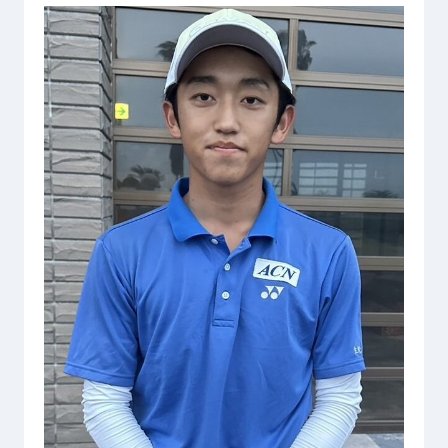
Sustainability
サステナビリティ
Recruit
採用情報
お客様専用サイト
person
商談中のお客様
group
お問い合わせ
mail
公式SNS