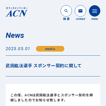
search
mail
検 索
contact
menu
News
法人のお客様
search
2025.05.01
media
個人のお客様
About ACN
武田紘汰選手 スポンサー契約に関して
ACNについて
Service
事業内容
News
この度、ACNは武田紘汰選手とスポンサー契約を締
最新情報
結しましたのでお知らせ致します。